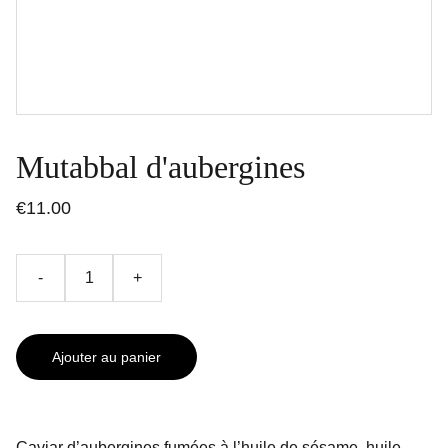
Mutabbal d'aubergines
€11.00
-
+
Ajouter au panier
Caviar d’aubergines fumées à l’huile de sésame, huile