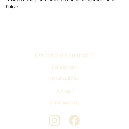
d’olive
On reste en contact ?
Par téléphone
07 69 32 89 61
Par mail
info@maqani.fr